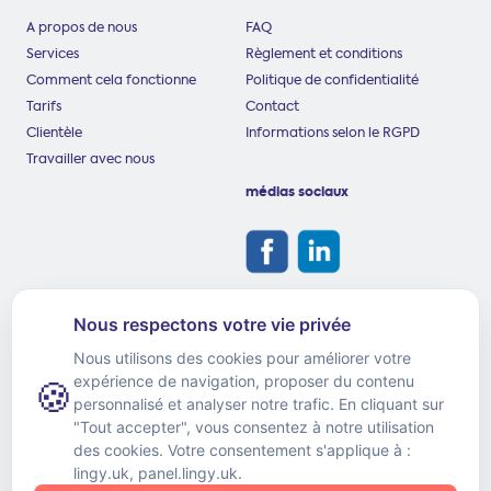
A propos de nous
FAQ
Services
Règlement et conditions
Comment cela fonctionne
Politique de confidentialité
Tarifs
Contact
Clientèle
Informations selon le RGPD
Travailler avec nous
médias sociaux
entreprise
Lingy LTD
First Floor, 59 Coton Road
Nuneaton, Warwickshire
United Kingdom, CV11 5TS
VAT-ID: GB258816369
D-U-N-S Number: 221817659