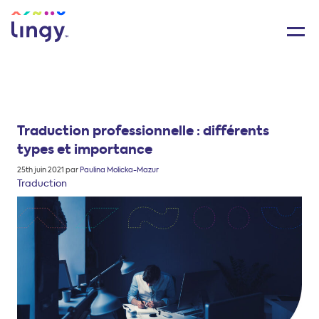
Traduction professionnelle : différents
types et importance
Posté
25th juin 2021
par
Paulina Molicka-Mazur
le
Traduction