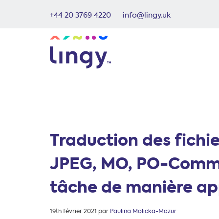
+44 20 3769 4220
info@lingy.uk
Traduction des fichi
JPEG, MO, PO-Comme
tâche de manière ap
Posté
19th février 2021
par
Paulina Molicka-Mazur