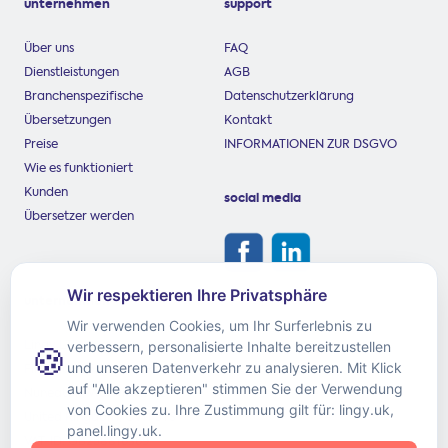
unternehmen
support
Über uns
FAQ
Dienstleistungen
AGB
Branchenspezifische
Datenschutzerklärung
Übersetzungen
Kontakt
Preise
INFORMATIONEN ZUR DSGVO
Wie es funktioniert
Kunden
social media
Übersetzer werden
unternehmen
Lingy LTD
First Floor, 59 Coton Road
Nuneaton, Warwickshire
United Kingdom, CV11 5TS
VAT-ID: GB258816369