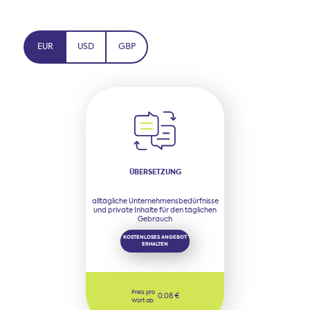
EUR
USD
GBP
ÜBERSETZUNG
alltägliche Unternehmensbedürfnisse
und private Inhalte für den täglichen
Gebrauch
KOSTENLOSES ANGEBOT
ERHALTEN
Preis pro
0.08 €
Wort ab: