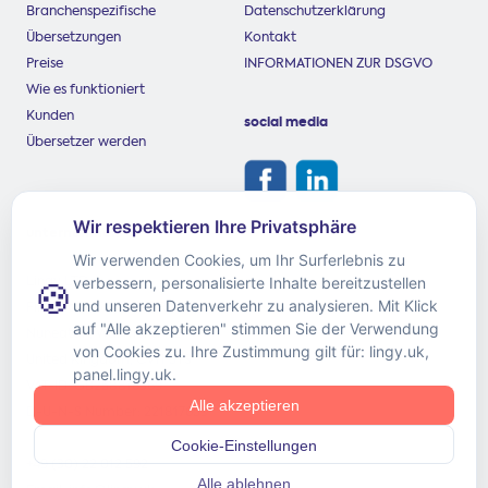
Branchenspezifische
Datenschutzerklärung
Übersetzungen
Kontakt
Preise
INFORMATIONEN ZUR DSGVO
Wie es funktioniert
Kunden
social media
Übersetzer werden
unternehmen
Lingy LTD
First Floor, 59 Coton Road
Nuneaton, Warwickshire
United Kingdom, CV11 5TS
VAT-ID: GB258816369
D-U-N-S Number: 221817659
+49 (30) 22 012 592