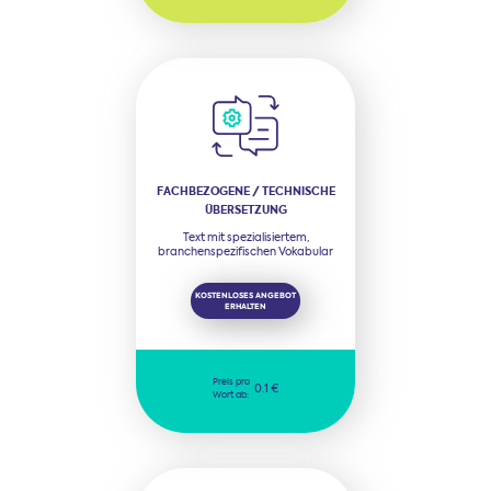
FACHBEZOGENE / TECHNISCHE
ÜBERSETZUNG
Text mit spezialisiertem,
branchenspezifischen Vokabular
KOSTENLOSES ANGEBOT
ERHALTEN
Preis pro
0.1 €
Wort ab: